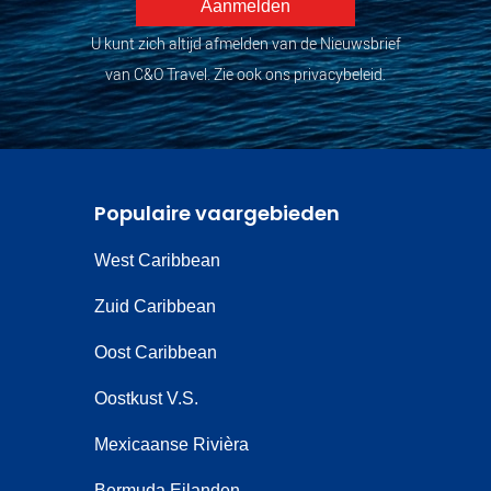
U kunt zich altijd afmelden van de Nieuwsbrief
van C&O Travel. Zie ook ons privacybeleid.
Populaire vaargebieden
West Caribbean
Zuid Caribbean
Oost Caribbean
Oostkust V.S.
Mexicaanse Rivièra
Bermuda Eilanden